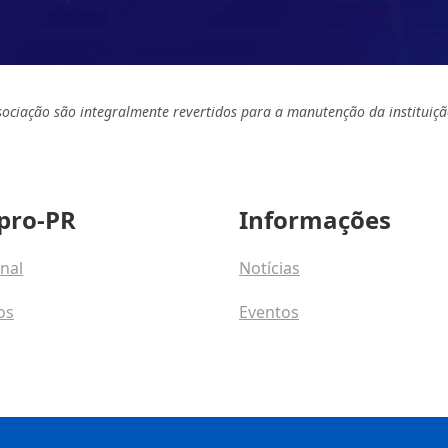
sociação são integralmente revertidos para a manutenção da instituiçã
pro-PR
Informações
onal
Notícias
os
Eventos
osco
Programas e Talentos