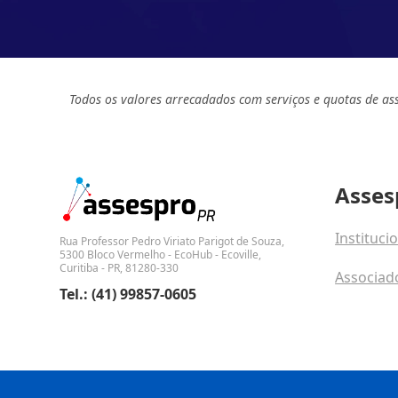
Todos os valores arrecadados com serviços e quotas de as
Asses
Instituci
Rua Professor Pedro Viriato Parigot de Souza,
5300 Bloco Vermelho - EcoHub - Ecoville,
Curitiba - PR, 81280-330
Associad
Tel.: (41) 99857-0605
Fale con