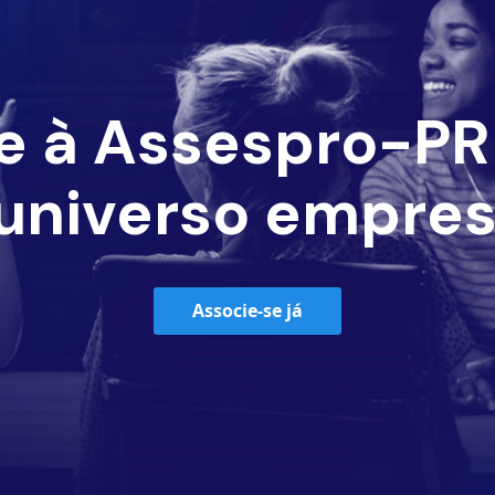
e à Assespro-PR 
universo empres
Associe-se já