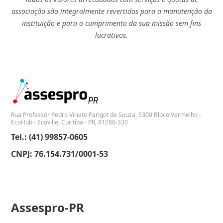
associação são integralmente revertidos para a manutenção da
instituição e para o cumprimento da sua missão sem fins
lucrativos.
Rua Professor Pedro Viriato Parigot de Souza, 5300 Bloco Vermelho -
EcoHub - Ecoville, Curitiba - PR, 81280-330
Tel.: (41) 99857-0605
CNPJ: 76.154.731/0001-53
Assespro-PR