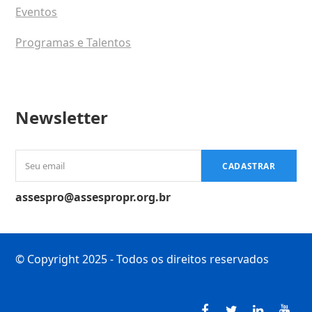
Eventos
Programas e Talentos
Newsletter
Seu
CADASTRAR
email
assespro@assespropr.org.br
© Copyright 2025 - Todos os direitos reservados
Facebook
Twitter
LinkedI
You