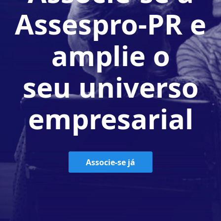
Assespro-PR e
amplie o
seu universo
empresarial
Associe-se já