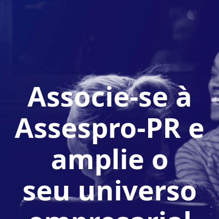
Associe-se à
Assespro-PR e
amplie o
seu universo