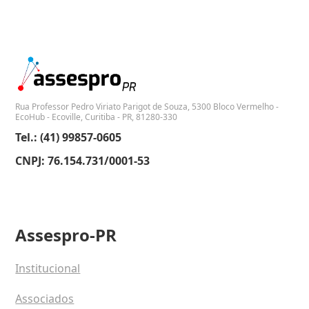
Rua Professor Pedro Viriato Parigot de Souza, 5300 Bloco Vermelho -
EcoHub - Ecoville, Curitiba - PR, 81280-330
Tel.: (41) 99857-0605
CNPJ: 76.154.731/0001-53
Assespro-PR
Institucional
Associados