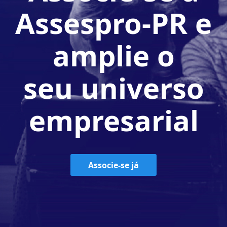
Assespro-PR e
amplie o
seu universo
empresarial
Associe-se já