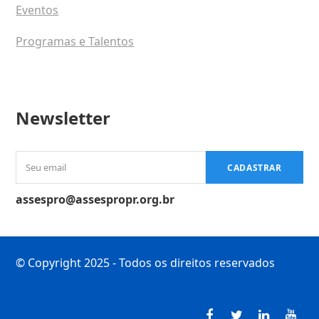
Eventos
Programas e Talentos
Newsletter
Seu
CADASTRAR
email
assespro@assespropr.org.br
© Copyright 2025 - Todos os direitos reservados
Facebook
Twitter
LinkedI
You