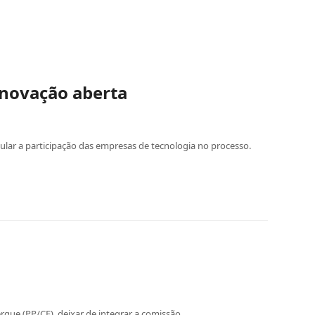
inovação aberta
lar a participação das empresas de tecnologia no processo.
que (PP/CE), deixar de integrar a comissão.