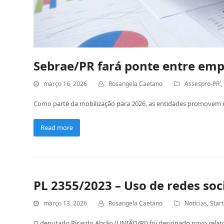
Sebrae/PR fará ponte entre emp
março 16, 2026
Rosangela Caetano
Assespro-PR'
Como parte da mobilização para 2026, as entidades promovem um
Read more
PL 2355/2023 – Uso de redes soci
março 13, 2026
Rosangela Caetano
Notícias
,
Star
O deputado Ricardo Abrão (UNIÃO/RJ) foi designado novo relator