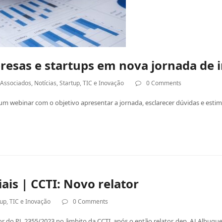
resas e startups em nova jornada de 
,
Associados
,
Notícias
,
Startup
,
TIC e Inovação
0 Comments
 webinar com o objetivo apresentar a jornada, esclarecer dúvidas e estimu
ais | CCTI: Novo relator
tup
,
TIC e Inovação
0 Comments
 do PL 2355/2023 no âmbito da CCTI, após o então relator, dep. AJ Albuquer