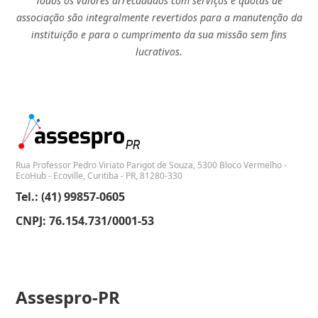
Todos os valores arrecadados com serviços e quotas de
associação são integralmente revertidos para a manutenção da
instituição e para o cumprimento da sua missão sem fins
lucrativos.
Rua Professor Pedro Viriato Parigot de Souza, 5300 Bloco Vermelho -
EcoHub - Ecoville, Curitiba - PR, 81280-330
Tel.: (41) 99857-0605
CNPJ: 76.154.731/0001-53
Assespro-PR