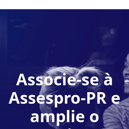
Associe-se à
Assespro-PR e
amplie o