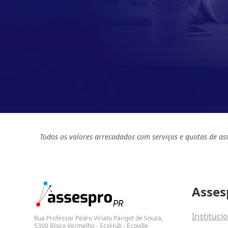
Todos os valores arrecadados com serviços e quotas de as
Asses
Instituci
Rua Professor Pedro Viriato Parigot de Souza,
5300 Bloco Vermelho - EcoHub - Ecoville,