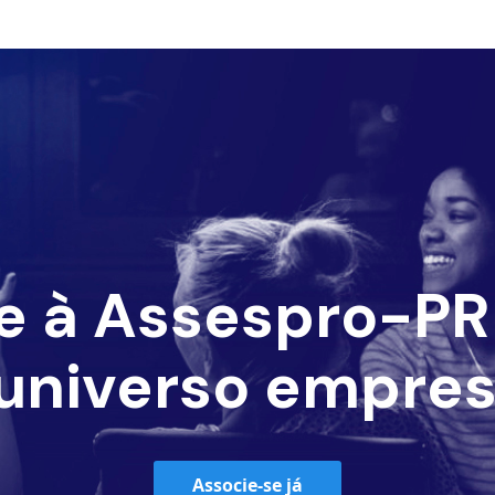
e à Assespro-PR 
universo empres
Associe-se já