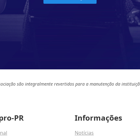
sociação são integralmente revertidos para a manutenção da instituiçã
pro-PR
Informações
onal
Notícias