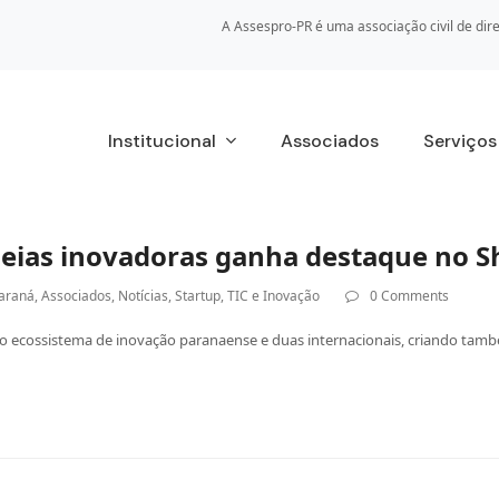
A Assespro-PR é uma associação civil de dire
Institucional
Associados
Serviço
deias inovadoras ganha destaque no 
araná
,
Associados
,
Notícias
,
Startup
,
TIC e Inovação
0 Comments
s do ecossistema de inovação paranaense e duas internacionais, criando 