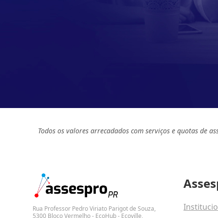
Todos os valores arrecadados com serviços e quotas de as
Asses
Instituci
Rua Professor Pedro Viriato Parigot de Souza,
5300 Bloco Vermelho - EcoHub - Ecoville,