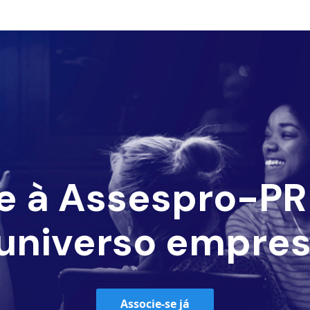
e à Assespro-PR 
universo empres
Associe-se já