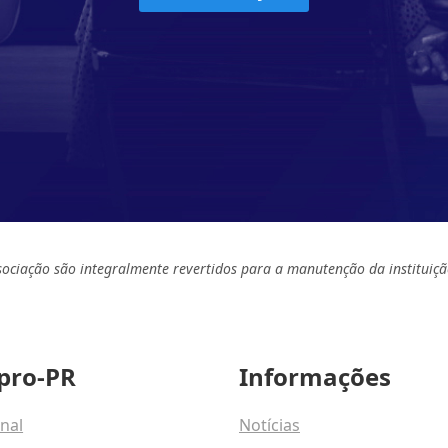
sociação são integralmente revertidos para a manutenção da instituiçã
pro-PR
Informações
onal
Notícias