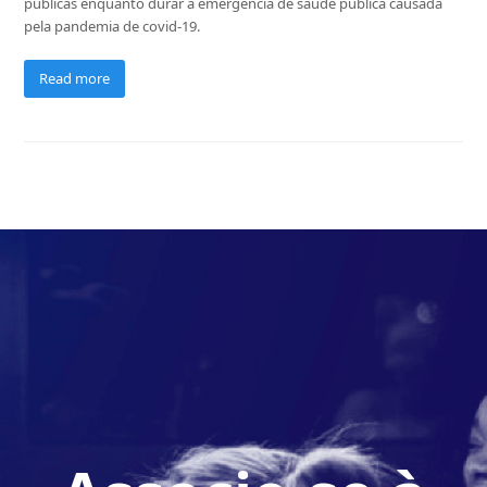
públicas enquanto durar a emergência de saúde pública causada
pela pandemia de covid-19.
Read more