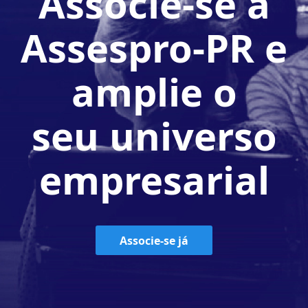
Associe-se à
Assespro-PR e
amplie o
seu universo
empresarial
Associe-se já