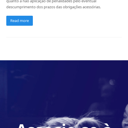
quanto à não aplicação de penalidades pelo eventual
descumprimento dos prazos das obrigações acessórias.
Read more