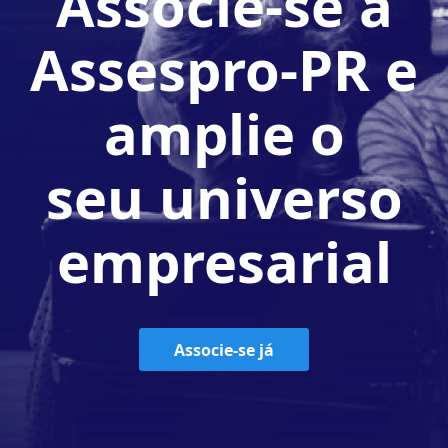
Associe-se à
Assespro-PR e
amplie o
seu universo
empresarial
Associe-se já