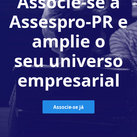
Associe-se à
Assespro-PR e
amplie o
seu universo
empresarial
Associe-se já