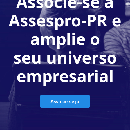
Associe-se à
Assespro-PR e
amplie o
seu universo
empresarial
Associe-se já