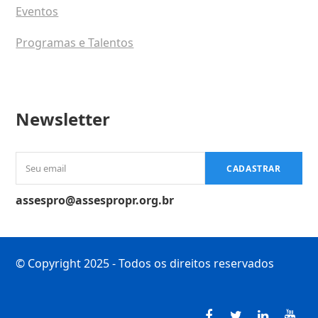
Eventos
Programas e Talentos
Newsletter
Seu
CADASTRAR
email
assespro@assespropr.org.br
© Copyright 2025 - Todos os direitos reservados
Facebook
Twitter
LinkedI
You