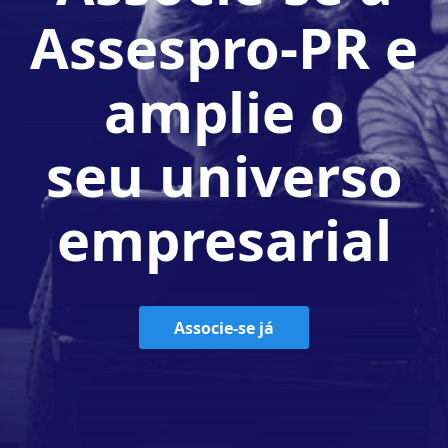
Assespro-PR e
amplie o
seu universo
empresarial
Associe-se já