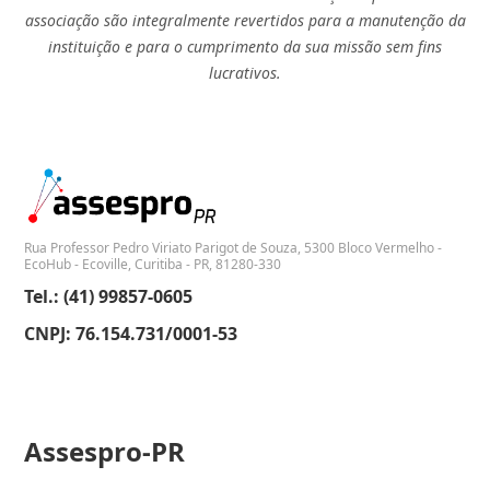
associação são integralmente revertidos para a manutenção da
instituição e para o cumprimento da sua missão sem fins
lucrativos.
Rua Professor Pedro Viriato Parigot de Souza, 5300 Bloco Vermelho -
EcoHub - Ecoville, Curitiba - PR, 81280-330
Tel.: (41) 99857-0605
CNPJ: 76.154.731/0001-53
Assespro-PR