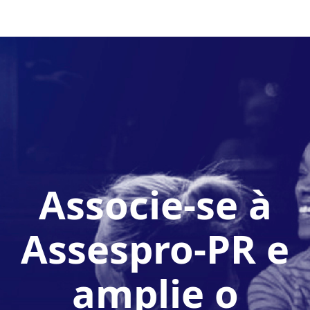
Associe-se à
Assespro-PR e
amplie o