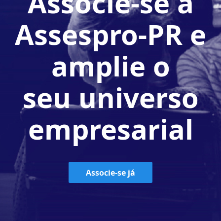
Associe-se à
Assespro-PR e
amplie o
seu universo
empresarial
Associe-se já