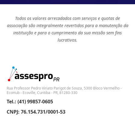
Todos os valores arrecadados com serviços e quotas de
associação são integralmente revertidos para a manutenção da
instituição e para o cumprimento da sua missão sem fins
lucrativos.
Rua Professor Pedro Viriato Parigot de Souza, 5300 Bloco Vermelho -
EcoHub - Ecoville, Curitiba - PR, 81280-330
Tel.: (41) 99857-0605
CNPJ: 76.154.731/0001-53