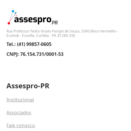
Rua Professor Pedro Viriato Parigot de Souza, 5300 Bloco Vermelho -
EcoHub - Ecoville, Curitiba - PR, 81280-330
Tel.: (41) 99857-0605
CNPJ: 76.154.731/0001-53
Assespro-PR
Institucional
Associados
Fale conosco