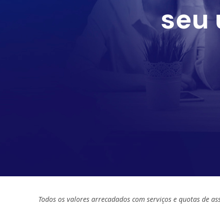
seu 
Todos os valores arrecadados com serviços e quotas de as