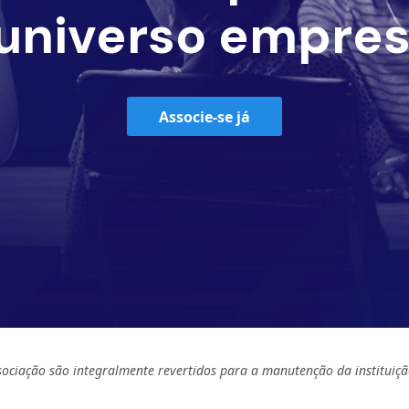
universo empres
Associe-se já
sociação são integralmente revertidos para a manutenção da instituiçã