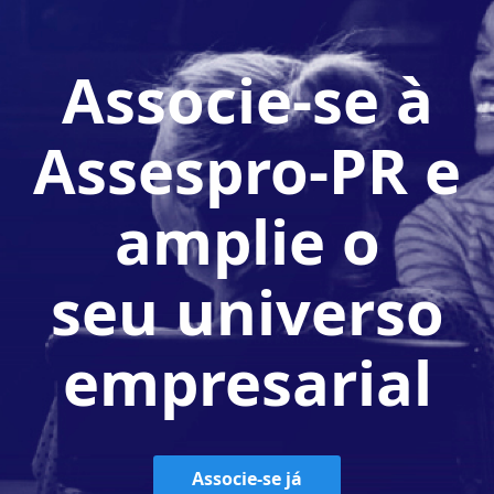
Associe-se à
Assespro-PR e
amplie o
seu universo
empresarial
Associe-se já