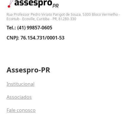
Rua Professor Pedro Viriato Parigot de Souza, 5300 Bloco Vermelho -
EcoHub - Ecoville, Curitiba - PR, 81280-330
Tel.: (41) 99857-0605
CNPJ: 76.154.731/0001-53
Assespro-PR
Institucional
Associados
Fale conosco