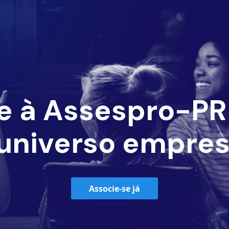
e à Assespro-PR 
universo empres
Associe-se já