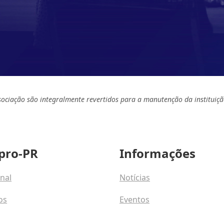
sociação são integralmente revertidos para a manutenção da instituiçã
pro-PR
Informações
onal
Notícias
os
Eventos
osco
Programas e Talentos