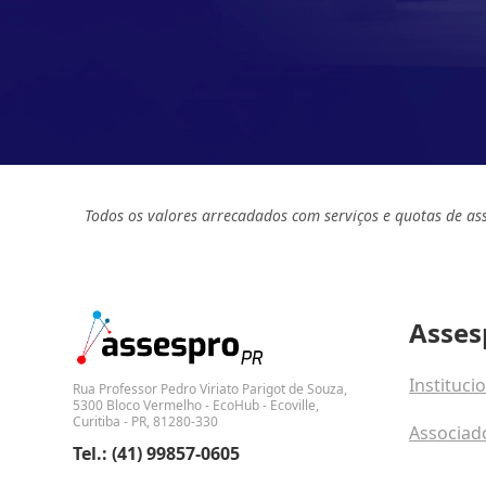
Todos os valores arrecadados com serviços e quotas de as
Asses
Instituci
Rua Professor Pedro Viriato Parigot de Souza,
5300 Bloco Vermelho - EcoHub - Ecoville,
Curitiba - PR, 81280-330
Associad
Tel.: (41) 99857-0605
Fale con