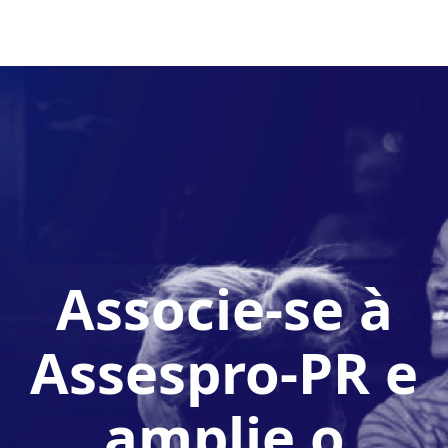
Associe-se à
Assespro-PR e
amplie o