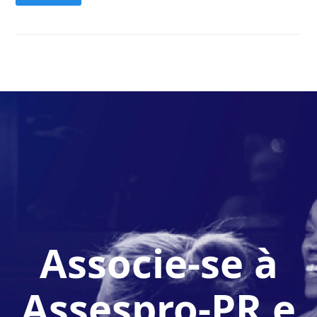
Associe-se à
Assespro-PR e