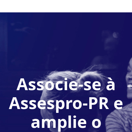
Associe-se à
Assespro-PR e
amplie o