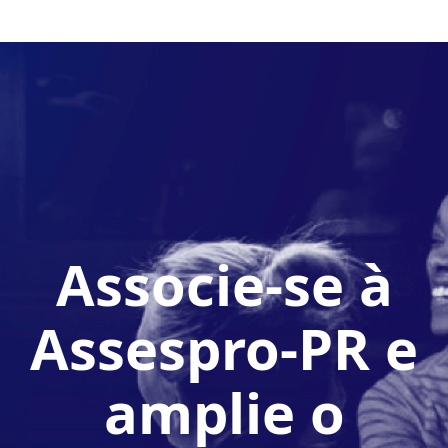
Associe-se à
Assespro-PR e
amplie o