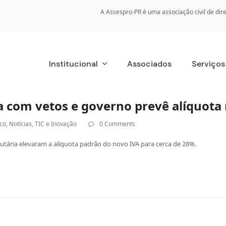
A Assespro-PR é uma associação civil de dire
Institucional
Associados
Serviço
ia com vetos e governo prevê alíquot
ico
,
Notícias
,
TIC e Inovação
0 Comments
tária elevaram a alíquota padrão do novo IVA para cerca de 28%.