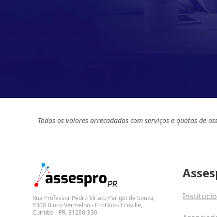
Todos os valores arrecadados com serviços e quotas de as
Asses
Instituci
Rua Professor Pedro Viriato Parigot de Souza,
5300 Bloco Vermelho - EcoHub - Ecoville,
Curitiba - PR, 81280-330