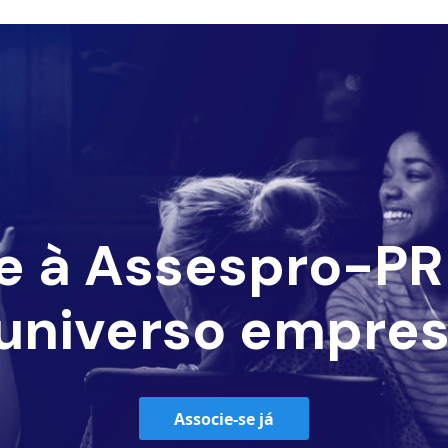
e à Assespro-PR 
universo empres
Associe-se já