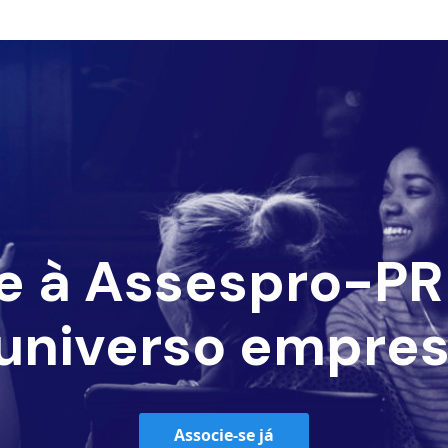
e à Assespro-PR 
universo empres
Associe-se já