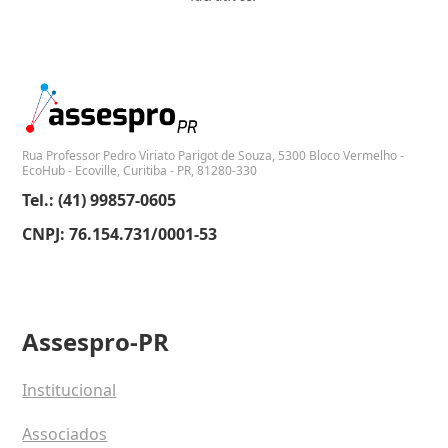
Rua Professor Pedro Viriato Parigot de Souza, 5300 Bloco Vermelho -
EcoHub - Ecoville, Curitiba - PR, 81280-330
Tel.: (41) 99857-0605
CNPJ: 76.154.731/0001-53
Assespro-PR
Institucional
Associados