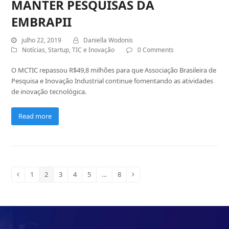
MANTER PESQUISAS DA
EMBRAPII
julho 22, 2019
Daniella Wodonis
Notícias
,
Startup
,
TIC e Inovação
0 Comments
O MCTIC repassou R$49,8 milhões para que Associação Brasileira de
Pesquisa e Inovação Industrial continue fomentando as atividades
de inovação tecnológica.
Read more
Page
1
Page
2
Page
3
Page
4
Page
5
…
Page
8
Previous
Next