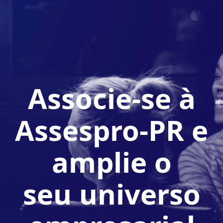
Associe-se à
Assespro-PR e
amplie o
seu universo