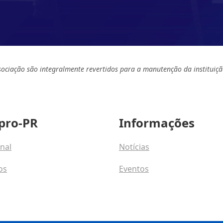
sociação são integralmente revertidos para a manutenção da instituiçã
pro-PR
Informações
onal
Notícias
os
Eventos
osco
Programas e Talentos