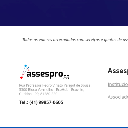
Todos os valores arrecadados com serviços e quotas de as
Asses
Instituci
Rua Professor Pedro Viriato Parigot de Souza,
5300 Bloco Vermelho - EcoHub - Ecoville,
Curitiba - PR, 81280-330
Associad
Tel.: (41) 99857-0605
Fale con