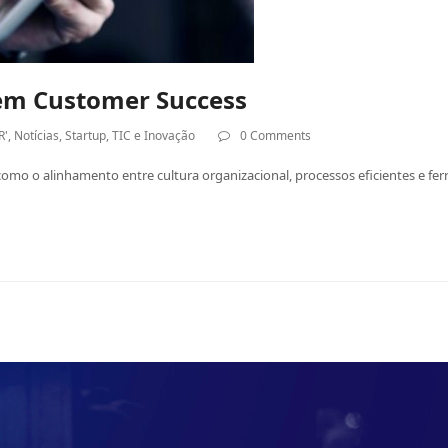
em Customer Success
R'
,
Notícias
,
Startup
,
TIC e Inovação
0 Comments
mo o alinhamento entre cultura organizacional, processos eficientes e fer