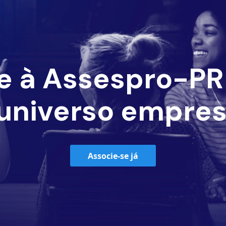
e à Assespro-PR 
universo empres
Associe-se já