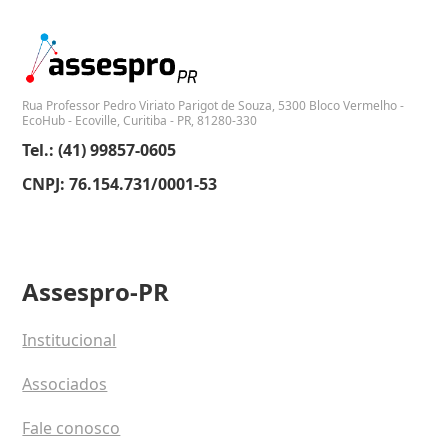
Rua Professor Pedro Viriato Parigot de Souza, 5300 Bloco Vermelho -
EcoHub - Ecoville, Curitiba - PR, 81280-330
Tel.: (41) 99857-0605
CNPJ: 76.154.731/0001-53
Assespro-PR
Institucional
Associados
Fale conosco