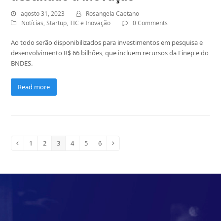
agosto 31, 2023
Rosangela Caetano
Notícias
,
Startup
,
TIC e Inovação
0 Comments
Ao todo serão disponibilizados para investimentos em pesquisa e
desenvolvimento R$ 66 bilhões, que incluem recursos da Finep e do
BNDES.
Read more
Page
1
Page
2
Page
3
Page
4
Page
5
Page
6
Previous
Next