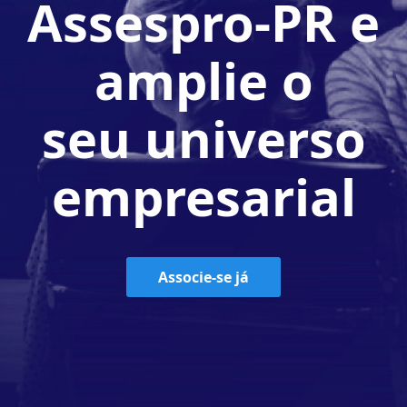
Assespro-PR e
amplie o
seu universo
empresarial
Associe-se já