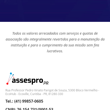
Todos os valores arrecadados com serviços e quotas de
associação são integralmente revertidos para a manutenção da
instituição e para o cumprimento da sua missão sem fins
lucrativos.
Rua Professor Pedro Viriato Parigot de Souza, 5300 Bloco Vermelho -
EcoHub - Ecoville, Curitiba - PR, 81280-330
Tel.: (41) 99857-0605
CNPJ: 76.154.731/0001-53