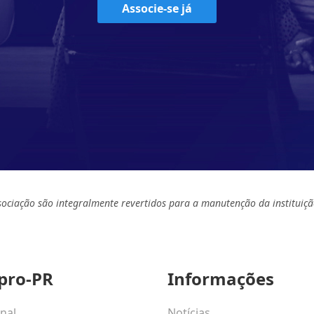
Associe-se já
sociação são integralmente revertidos para a manutenção da instituiçã
pro-PR
Informações
onal
Notícias