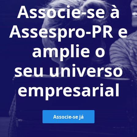
Associe-se à
Assespro-PR e
amplie o
seu universo
empresarial
Associe-se já