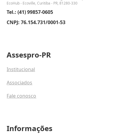
EcoHub - Ecoville, Curitiba - PR, 81280-330
Tel.: (41) 99857-0605
CNPJ: 76.154.731/0001-53
Assespro-PR
Institucional
Associados
Fale conosco
Informações