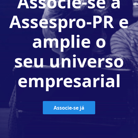
Associe-se à
Assespro-PR e
amplie o
seu universo
empresarial
Associe-se já