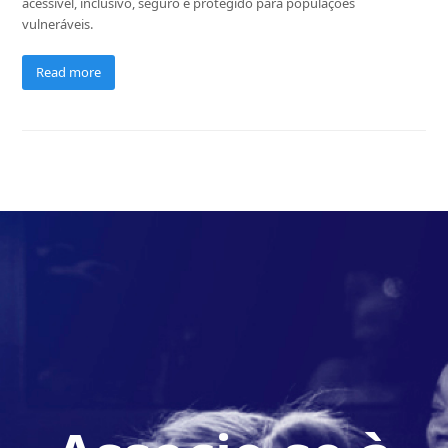
acessível, inclusivo, seguro e protegido para populações
vulneráveis.
Read more