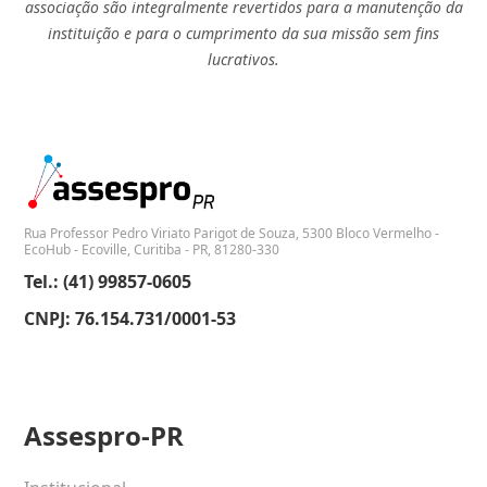
associação são integralmente revertidos para a manutenção da
instituição e para o cumprimento da sua missão sem fins
lucrativos.
Rua Professor Pedro Viriato Parigot de Souza, 5300 Bloco Vermelho -
EcoHub - Ecoville, Curitiba - PR, 81280-330
Tel.: (41) 99857-0605
CNPJ: 76.154.731/0001-53
Assespro-PR