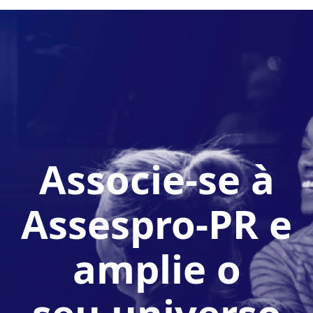
Associe-se à
Assespro-PR e
amplie o
seu universo