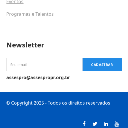
Eventos
Programas e Talentos
Newsletter
Seu
CADASTRAR
email
assespro@assespropr.org.br
© Copyright 2025 - Todos os direitos reservados
Facebook
Twitter
LinkedI
You