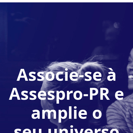
Associe-se à
Assespro-PR e
amplie o
seu universo