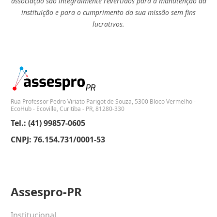
associação são integralmente revertidos para a manutenção da
instituição e para o cumprimento da sua missão sem fins
lucrativos.
Rua Professor Pedro Viriato Parigot de Souza, 5300 Bloco Vermelho -
EcoHub - Ecoville, Curitiba - PR, 81280-330
Tel.: (41) 99857-0605
CNPJ: 76.154.731/0001-53
Assespro-PR
Institucional