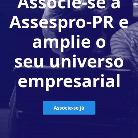
Associe-se à
Assespro-PR e
amplie o
seu universo
empresarial
Associe-se já