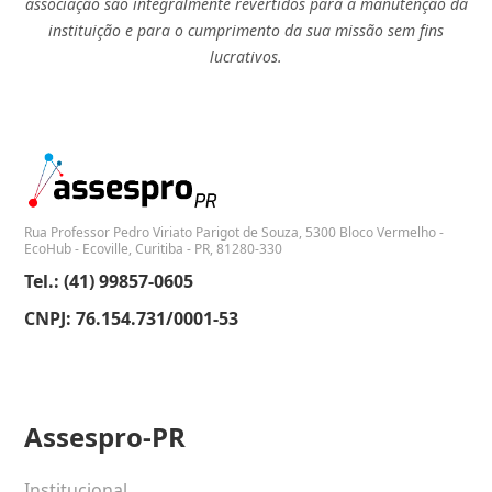
associação são integralmente revertidos para a manutenção da
instituição e para o cumprimento da sua missão sem fins
lucrativos.
Rua Professor Pedro Viriato Parigot de Souza, 5300 Bloco Vermelho -
EcoHub - Ecoville, Curitiba - PR, 81280-330
Tel.: (41) 99857-0605
CNPJ: 76.154.731/0001-53
Assespro-PR
Institucional