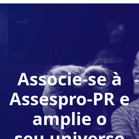
Associe-se à
Assespro-PR e
amplie o
seu universo