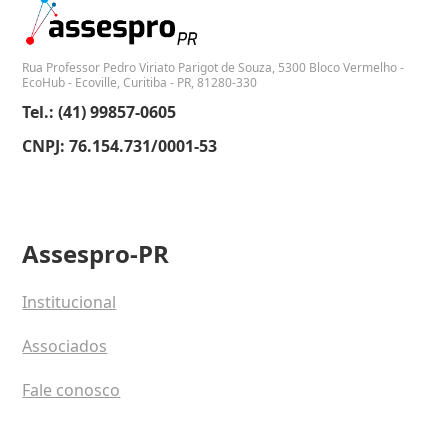
Rua Professor Pedro Viriato Parigot de Souza, 5300 Bloco Vermelho -
EcoHub - Ecoville, Curitiba - PR, 81280-330
Tel.: (41) 99857-0605
CNPJ: 76.154.731/0001-53
Assespro-PR
Institucional
Associados
Fale conosco