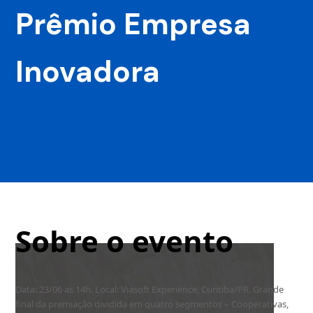
Prêmio Empresa
Inovadora
Sobre o evento
Data: 23/06 as 14h. Local: Viasoft Experience, Curitiba/PR. Grande
final da premiação dividida em quatro segmentos – Cooperativas,