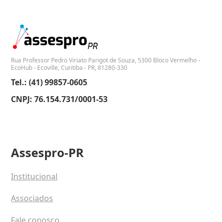
Rua Professor Pedro Viriato Parigot de Souza, 5300 Bloco Vermelho -
EcoHub - Ecoville, Curitiba - PR, 81280-330
Tel.: (41) 99857-0605
CNPJ: 76.154.731/0001-53
Assespro-PR
Institucional
Associados
Fale conosco