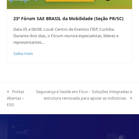
23º Fórum SAE BRASIL da Mobilidade (Seção PR/SC)
Data 05 a 06/08. Local: Centro de Eventos FIEP, Curitiba.
Durante dois dias, o Fórum reunirá especialistas, líderes e
representantes…
Saiba mais
previous
Portas
next
Segurança e Saúde em Foco – Soluções integradas e
Abertas –
post:
post:
estrutura renovada para apoiar as indústrias.
ESG