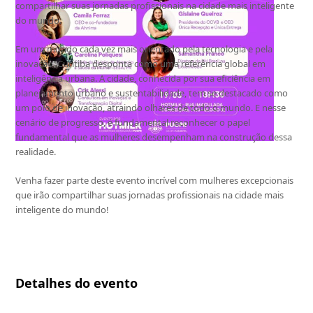
compartilhar suas jornadas profissionais na cidade mais inteligente
do mundo.
Em um mundo cada vez mais orientado pela tecnologia e pela
inovação, Curitiba desponta como uma referência global em
inteligência urbana. A cidade, conhecida por sua eficiência em
planejamento urbano e sustentabilidade, tem se destacado como
um polo de inovação, atraindo olhares de todo o mundo. E nesse
cenário de progresso, é fundamental reconhecer o papel
fundamental que as mulheres desempenham na construção dessa
realidade.
Venha fazer parte deste evento incrível com mulheres excepcionais
que irão compartilhar suas jornadas profissionais na cidade mais
inteligente do mundo!
Detalhes do evento