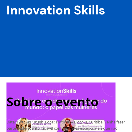
Innovation Skills
Sobre o evento
Data: 19/03 as 18:30h. Local: Hotmilk – Bloco II, Curitiba. Venha fazer
parte deste evento incrível com mulheres excepcionais que irão