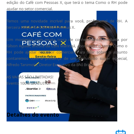
edição do Café com Pessoas X, que terá o tema Como o RH pode
ajudar no setor comercial.
Temos uma novidade incrível para você, profissional de RH. A
terceira edição do Café com Pessoas X.
Um momento com muita troca de conhecimento, mediada por
Gilson Aguiar, âncora da CBN Maringá, abordando o tema ‘Como o
RH pode ajudar no setor comercial’. Para falar sobre o assunto
contaremos com a presença de um convidado super especial,
Alfredo Tanimoto, Diretor Executivo da BNI Brasil.
AS VAGAS SÃO LIMITADAS!
Evento 100% GRATUITO!
Detalhes do evento