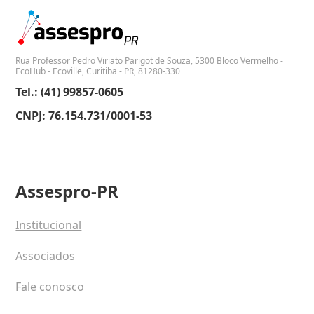
Rua Professor Pedro Viriato Parigot de Souza, 5300 Bloco Vermelho -
EcoHub - Ecoville, Curitiba - PR, 81280-330
Tel.: (41) 99857-0605
CNPJ: 76.154.731/0001-53
Assespro-PR
Institucional
Associados
Fale conosco