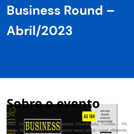
Business Round –
Abril/2023
Sobre o evento
Data: 10/04 as 18h. Local: Fazenda Churrascada, Curitiba – PR.
Venha fazer networking e negócios nessa edição super diferente,