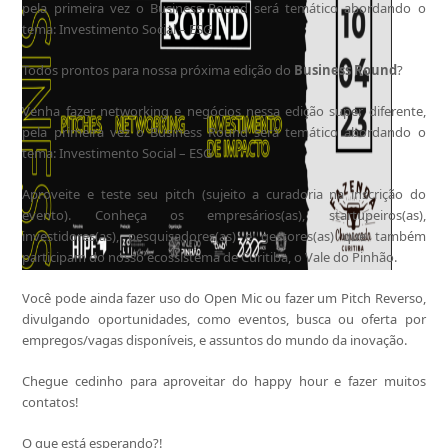
pela primeira vez o Business Round será temático abordando o
tema: Investimento Social – ESG
Todos prontos para nossa próxima edição do
Business Round
?
Venha fazer networking e negócios nessa edição super diferente,
pela primeira vez o Business Round será temático abordando o
tema: Investimento Social – ESG
Aproveite e teste seu pitch (sujeito a curadoria na inscrição do
evento). Conheça os empresários(as), startupeiros(as),
investidores(as), pesquisadores(as) e gestores(as) que também
participam do nosso ecossistema de Curitiba, o Vale do Pinhão.
Você pode ainda fazer uso do Open Mic ou fazer um Pitch Reverso,
divulgando oportunidades, como eventos, busca ou oferta por
empregos/vagas disponíveis, e assuntos do mundo da inovação.
Chegue cedinho para aproveitar do happy hour e fazer muitos
contatos!
O que está esperando?!