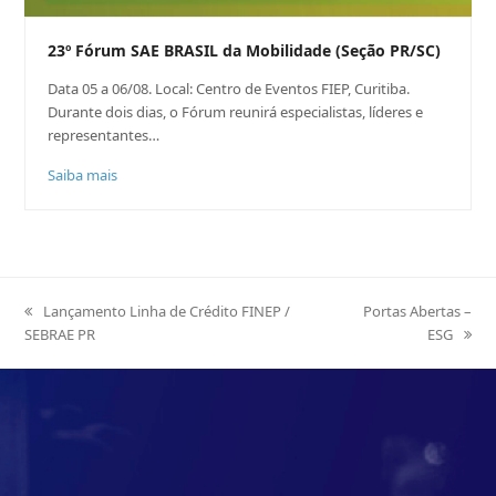
23º Fórum SAE BRASIL da Mobilidade (Seção PR/SC)
Data 05 a 06/08. Local: Centro de Eventos FIEP, Curitiba.
Durante dois dias, o Fórum reunirá especialistas, líderes e
representantes…
Saiba mais
previous
Lançamento Linha de Crédito FINEP /
next
Portas Abertas –
SEBRAE PR
post:
post:
ESG