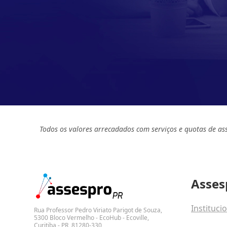
Todos os valores arrecadados com serviços e quotas de as
Asses
Instituci
Rua Professor Pedro Viriato Parigot de Souza,
5300 Bloco Vermelho - EcoHub - Ecoville,
Curitiba - PR, 81280-330