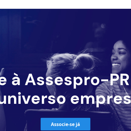
e à Assespro-PR 
universo empres
Associe-se já