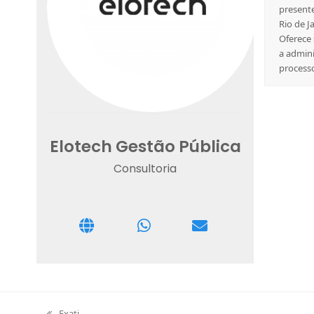
present
Rio de J
Oferece 
a admini
process
Elotech Gestão Pública
Consultoria
previous
Exati