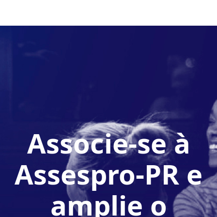
Associe-se à
Assespro-PR e
amplie o