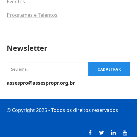
Eventos
Programas e Talentos
Newsletter
Seu
CADASTRAR
email
assespro@assespropr.org.br
© Copyright 2025 - Todos os direitos reservados
Facebook
Twitter
LinkedI
You