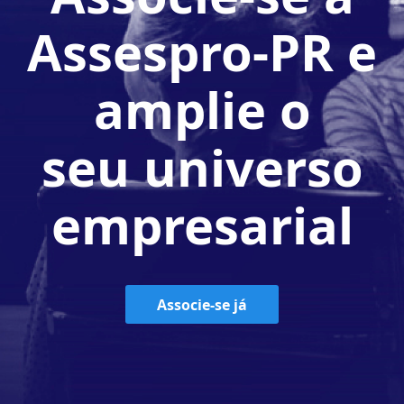
Assespro-PR e
amplie o
seu universo
empresarial
Associe-se já