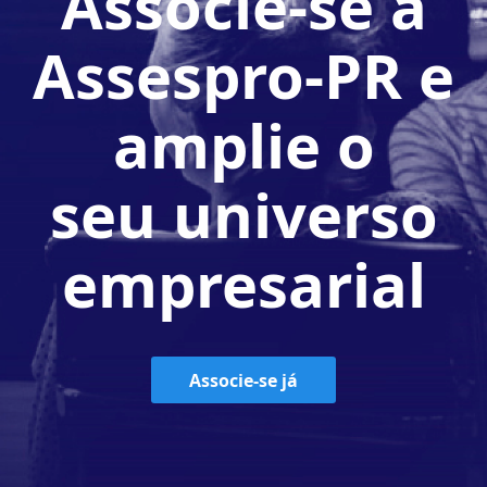
Associe-se à
Assespro-PR e
amplie o
seu universo
empresarial
Associe-se já